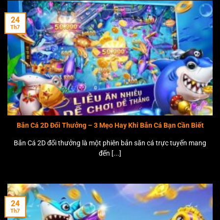
24
Th7
Bắn Cá 2D Đổi Thưởng – 3 Mẹo Hay Khi Bắn Cá Bạn Cần Biết
Bắn Cá 2D đổi thưởng là một phiên bản săn cá trực tuyến mang
đến [...]
24
Th7