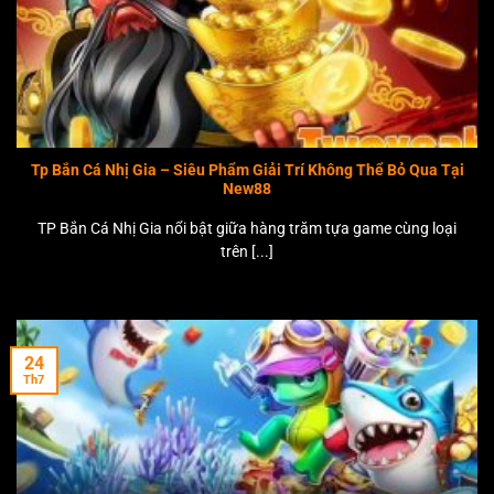
Tp Bắn Cá Nhị Gia – Siêu Phẩm Giải Trí Không Thể Bỏ Qua Tại
New88
TP Bắn Cá Nhị Gia nổi bật giữa hàng trăm tựa game cùng loại
trên [...]
24
Th7