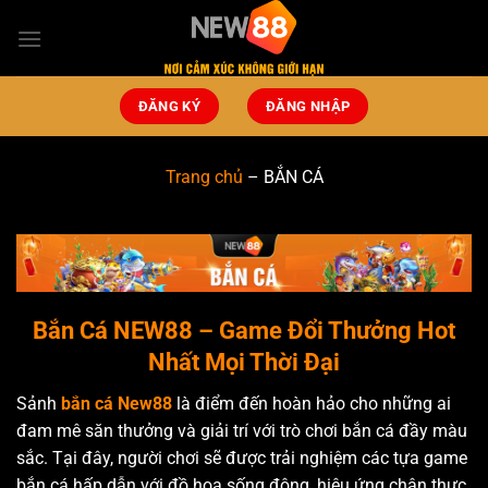
Bỏ
qua
nội
dung
ĐĂNG KÝ
ĐĂNG NHẬP
Trang chủ
–
BẮN CÁ
Bắn Cá NEW88 – Game Đổi Thưởng Hot
Nhất Mọi Thời Đại
Sảnh
bắn cá New88
là điểm đến hoàn hảo cho những ai
đam mê săn thưởng và giải trí với trò chơi bắn cá đầy màu
sắc. Tại đây, người chơi sẽ được trải nghiệm các tựa game
bắn cá hấp dẫn với đồ họa sống động, hiệu ứng chân thực