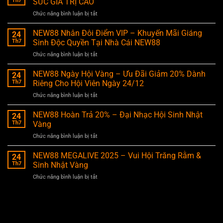
Th7
SỨC GIÁ TRỊ CAO
Chức năng bình luận bị tắt
ở
NEW88
TÍCH
NEW88 Nhân Đôi Điểm VIP – Khuyến Mãi Giáng
24
LŨY
Th7
Sinh Độc Quyền Tại Nhà Cái NEW88
ĐIỂM
Chức năng bình luận bị tắt
ở
–
NEW88
ĐỔI
Nhân
NEW88 Ngày Hội Vàng – Ưu Đãi Giảm 20% Dành
VOUCHER
24
Đôi
TRANG
Th7
Riêng Cho Hội Viên Ngày 24/12
Điểm
SỨC
Chức năng bình luận bị tắt
ở
VIP
GIÁ
NEW88
–
TRỊ
Ngày
NEW88 Hoàn Trả 20% – Đại Nhạc Hội Sinh Nhật
Khuyến
24
CAO
Hội
Mãi
Th7
Vàng
Vàng
Giáng
Chức năng bình luận bị tắt
ở
–
Sinh
NEW88
Ưu
Độc
Hoàn
NEW88 MEGALIVE 2025 – Vui Hội Trăng Rằm &
Đãi
24
Quyền
Trả
Giảm
Th7
Sinh Nhật Vàng
Tại
20%
20%
Nhà
Chức năng bình luận bị tắt
ở
–
Dành
Cái
NEW88
Đại
Riêng
NEW88
MEGALIVE
Nhạc
Cho
2025
Hội
Hội
–
Sinh
Viên
Vui
Nhật
Ngày