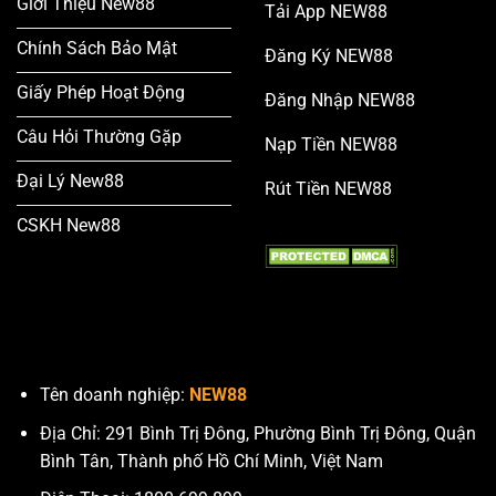
Giới Thiệu New88
Tải App NEW88
Chính Sách Bảo Mật
Đăng Ký NEW88
Giấy Phép Hoạt Động
Đăng Nhập NEW88
Câu Hỏi Thường Gặp
Nạp Tiền NEW88
Đại Lý New88
Rút Tiền NEW88
CSKH New88
LIÊN HỆ
Tên doanh nghiệp:
NEW88
Địa Chỉ: 291 Bình Trị Đông, Phường Bình Trị Đông, Quận
Bình Tân, Thành phố Hồ Chí Minh, Việt Nam