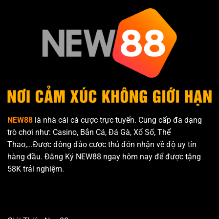
Hội
Vàng
24/12
Trăng
Rằm
&
Sinh
Nhật
Vàng
NEW88
là nhà cái cá cược trực tuyến. Cung cấp đa dạng
trò chơi như: Casino, Bắn Cá, Đá Gà, Xổ Số, Thể
Thao,...Được đông đảo cược thủ đón nhận về độ uy tín
hàng đầu. Đăng Ký NEW88 ngay hôm nay để được tặng
58K trải nghiệm.
THÔNG TIN
HƯỚNG DẪN