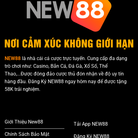
NEW88
là nhà cái cá cược trực tuyến. Cung cấp đa dạng
trò chơi như: Casino, Bắn Cá, Đá Gà, Xổ Số, Thể
Thao,...Được đông đảo cược thủ đón nhận về độ uy tín
hàng đầu. Đăng Ký NEW88 ngay hôm nay để được tặng
58K trải nghiệm.
THÔNG TIN
HƯỚNG DẪN
Giới Thiệu New88
Tải App NEW88
Chính Sách Bảo Mật
Đăng Ký NEW88