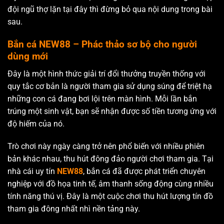
đội ngũ thợ lặn tại đây thì đừng bỏ qua nội dung trong bài
sau.
Bắn cá NEW88 – Phác thảo sơ bộ cho người
dùng mới
Đây là một hình thức giải trí đổi thưởng truyền thống với
quy tắc cơ bản là người tham gia sử dụng súng để triệt hạ
những con cá đang bơi lội trên màn hình. Mỗi lần bắn
trúng một sinh vật, bạn sẽ nhận được số tiền tương ứng với
độ hiếm của nó.
Trò chơi này ngày càng trở nên phổ biến với nhiều phiên
bản khác nhau, thu hút đông đảo người chơi tham gia. Tại
nhà cái uy tín
NEW88
, bắn cá đã được phát triển chuyên
nghiệp với đồ họa tinh tế, âm thanh sống động cùng nhiều
tính năng thú vị. Đây là một cuộc chơi thu hút lượng tín đồ
tham gia đông nhất nhì nền tảng này.