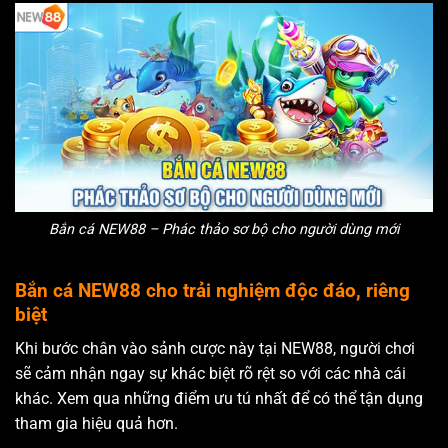
Bắn cá NEW88 – Phác thảo sơ bộ cho người dùng mới
Bắn cá NEW88 cho trải nghiệm độc đáo, riêng
biệt
Khi bước chân vào sảnh cược này tại NEW88, người chơi
sẽ cảm nhận ngay sự khác biệt rõ rệt so với các nhà cái
khác. Xem qua những điểm ưu tú nhất để có thể tận dụng
tham gia hiệu quả hơn.