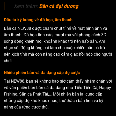
Xem thêm:
Bắn cá đại dương
Đầu tư kỹ lưỡng về đồ họa, âm thanh
Bắn cá NEW88 được chăm chút tỉ mỉ về mặt hình ảnh và
âm thanh. Đồ họa tinh xảo, mượt mà với phong cách 3D
sống động khiến mọi khoảnh khắc trở nên hấp dẫn. Âm
nhạc sôi động không chỉ làm cho cuộc chiến bắn cá trở
nên kịch tính mà còn nâng cao cảm giác hồi hộp cho người
chơi.
Nhiều phiên bản và đa dạng cấp độ cược
Tại NEW88, bạn sẽ không bao giờ cảm thấy nhàm chán với
vô vàn phiên bản bắn cá đa dạng như Tiểu Tiên Cá, Happy
Fishing, Săn cá Phát Tài,… Mỗi phiên bản lại cung cấp
những cấp độ khó khác nhau, thử thách bản lĩnh và kỹ
năng của từng cược thủ.