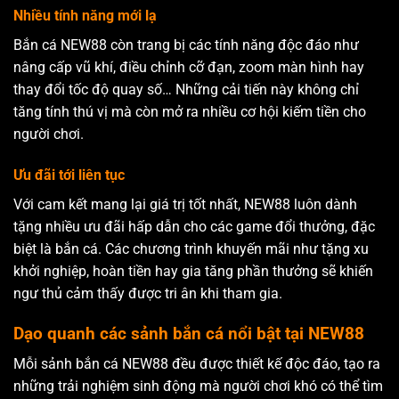
Nhiều tính năng mới lạ
Bắn cá NEW88 còn trang bị các tính năng độc đáo như
nâng cấp vũ khí, điều chỉnh cỡ đạn, zoom màn hình hay
thay đổi tốc độ quay số… Những cải tiến này không chỉ
tăng tính thú vị mà còn mở ra nhiều cơ hội kiếm tiền cho
người chơi.
Ưu đãi tới liên tục
Với cam kết mang lại giá trị tốt nhất, NEW88 luôn dành
tặng nhiều ưu đãi hấp dẫn cho các game đổi thưởng, đặc
biệt là bắn cá. Các chương trình khuyến mãi như tặng xu
khởi nghiệp, hoàn tiền hay gia tăng phần thưởng sẽ khiến
ngư thủ cảm thấy được tri ân khi tham gia.
Dạo quanh các sảnh bắn cá nổi bật tại NEW88
Mỗi sảnh bắn cá NEW88 đều được thiết kế độc đáo, tạo ra
những trải nghiệm sinh động mà người chơi khó có thể tìm