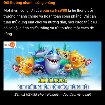
Đổi thưởng nhanh, sòng phẳng
Một điểm cộng lớn của
bắn cá NEW88
là hệ thống đổi
thưởng nhanh chóng và hoàn toàn sòng phẳng. Chỉ cần
tuân thủ đúng luật chơi và hướng dẫn, mọi cược thủ đều
có cơ hội giành chiến thắng và rút thưởng một cách dễ
dàng.
Bắn cá NEW88 cho trải nghiệm độc đáo, riêng biệt