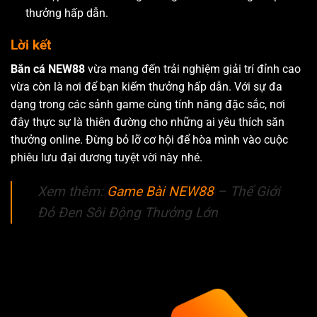
thưởng hấp dẫn.
Lời kết
Bắn cá NEW88
vừa mang đến trải nghiệm giải trí đỉnh cao
vừa còn là nơi để bạn kiếm thưởng hấp dẫn. Với sự đa
dạng trong các sảnh game cùng tính năng đặc sắc, nơi
đây thực sự là thiên đường cho những ai yêu thích săn
thưởng online. Đừng bỏ lỡ cơ hội để hòa mình vào cuộc
phiêu lưu đại dương tuyệt vời này nhé.
Xem thêm:
Game Bài NEW88
– Thế Giới
Đỏ Đen Sôi Động Thưởng Lớn