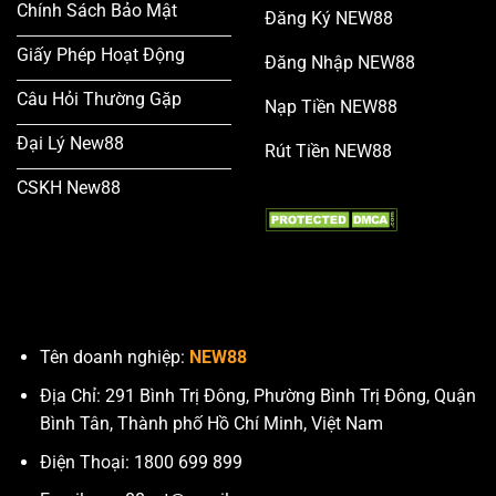
Chính Sách Bảo Mật
Đăng Ký NEW88
Giấy Phép Hoạt Động
Đăng Nhập NEW88
Câu Hỏi Thường Gặp
Nạp Tiền NEW88
Đại Lý New88
Rút Tiền NEW88
CSKH New88
LIÊN HỆ
Tên doanh nghiệp:
NEW88
Địa Chỉ: 291 Bình Trị Đông, Phường Bình Trị Đông, Quận
Bình Tân, Thành phố Hồ Chí Minh, Việt Nam
Điện Thoại: 1800 699 899