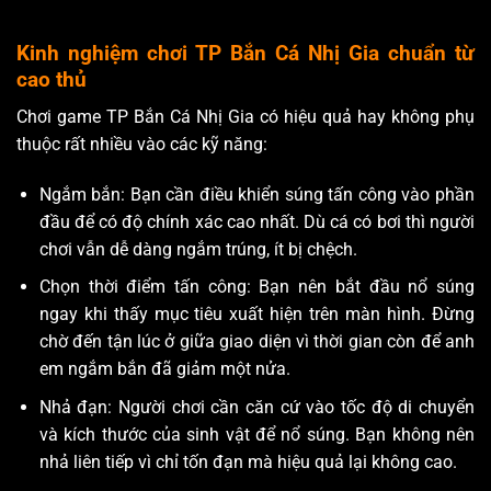
Kinh nghiệm chơi TP Bắn Cá Nhị Gia chuẩn từ
cao thủ
Chơi game TP Bắn Cá Nhị Gia có hiệu quả hay không phụ
thuộc rất nhiều vào các kỹ năng:
Ngắm bắn: Bạn cần điều khiển súng tấn công vào phần
đầu để có độ chính xác cao nhất. Dù cá có bơi thì người
chơi vẫn dễ dàng ngắm trúng, ít bị chệch.
Chọn thời điểm tấn công: Bạn nên bắt đầu nổ súng
ngay khi thấy mục tiêu xuất hiện trên màn hình. Đừng
chờ đến tận lúc ở giữa giao diện vì thời gian còn để anh
em ngắm bắn đã giảm một nửa.
Nhả đạn: Người chơi cần căn cứ vào tốc độ di chuyển
và kích thước của sinh vật để nổ súng. Bạn không nên
nhả liên tiếp vì chỉ tốn đạn mà hiệu quả lại không cao.