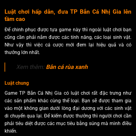
Luật chơi hấp dẫn, đưa TP Bắn Cá Nhị Gia lên
tầm cao
Để chinh phục được tựa game này thì ngoài luật chơi bạn
cũng cần phải nắm được các tính năng, các loại sinh vật.
Như vậy thì việc cá cược mới đem lại hiệu quả và có
thưởng lớn nhất.
Xem thêm:
Bắn cá rùa xanh
Luật chung
Game TP Bắn Cá Nhị Gia có luật chơi rất đặc trưng như
các sản phẩm khác cùng thể loại. Bạn sẽ được tham gia
vào một không gian dưới lòng đại dương với các sinh vật
di chuyển qua lại. Để kiếm được thưởng thì người chơi cần
phải tiêu diệt được các mục tiêu bằng súng mà mình điều
khiển.