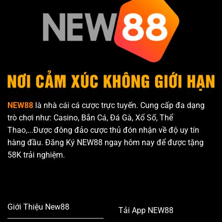
Rằm
&
Sinh
Nhật
Vàng
NEW88
là nhà cái cá cược trực tuyến. Cung cấp đa dạng
trò chơi như: Casino, Bắn Cá, Đá Gà, Xổ Số, Thể
Thao,...Được đông đảo cược thủ đón nhận về độ uy tín
hàng đầu. Đăng Ký NEW88 ngay hôm nay để được tặng
58K trải nghiệm.
THÔNG TIN
HƯỚNG DẪN
Giới Thiệu New88
Tải App NEW88