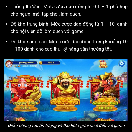
Thông thưởng: Mức cược dao động từ 0.1 – 1 phù hợp
cho người mới tập chơi, làm quen.
Độ khó trung bình: Mức cược dao động từ 1 – 10, danh
cho hội viên đã làm quen với game.
Độ khó nâng cao: Mức cược dao động trong khoảng 10
– 100 dành cho cao thủ, kỹ năng săn thưởng tốt.
Điểm chung tạo ấn tượng và thu hút người chơi đến với game