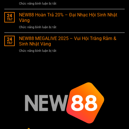
SỨC
Chức năng bình luận bị tắt
ở
VIP
GIÁ
NEW88
–
TRỊ
Ngày
NEW88 Hoàn Trả 20% – Đại Nhạc Hội Sinh Nhật
Khuyến
24
CAO
Hội
Mãi
Th7
Vàng
Vàng
Giáng
Chức năng bình luận bị tắt
ở
–
Sinh
NEW88
Ưu
Độc
Hoàn
NEW88 MEGALIVE 2025 – Vui Hội Trăng Rằm &
Đãi
24
Quyền
Trả
Giảm
Th7
Sinh Nhật Vàng
Tại
20%
20%
Nhà
Chức năng bình luận bị tắt
ở
–
Dành
Cái
NEW88
Đại
Riêng
NEW88
MEGALIVE
Nhạc
Cho
2025
Hội
Hội
–
Sinh
Viên
Vui
Nhật
Ngày
Hội
Vàng
24/12
Trăng
Rằm
&
Sinh
Nhật
Vàng