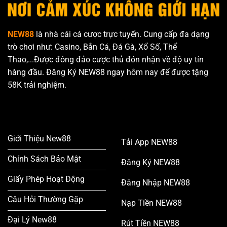
NEW88
là nhà cái cá cược trực tuyến. Cung cấp đa dạng
trò chơi như: Casino, Bắn Cá, Đá Gà, Xổ Số, Thể
Thao,...Được đông đảo cược thủ đón nhận về độ uy tín
hàng đầu. Đăng Ký NEW88 ngay hôm nay để được tặng
58K trải nghiệm.
THÔNG TIN
HƯỚNG DẪN
Giới Thiệu New88
Tải App NEW88
Chính Sách Bảo Mật
Đăng Ký NEW88
Giấy Phép Hoạt Động
Đăng Nhập NEW88
Câu Hỏi Thường Gặp
Nạp Tiền NEW88
Đại Lý New88
Rút Tiền NEW88