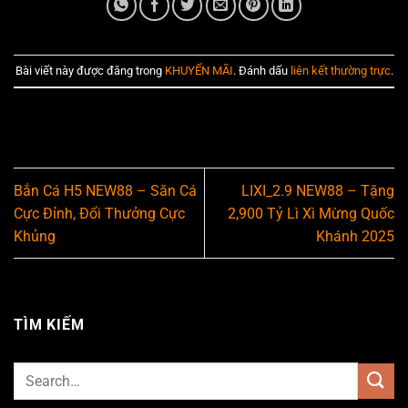
Bài viết này được đăng trong
KHUYẾN MÃI
. Đánh dấu
liên kết thường trực
.
Bắn Cá H5 NEW88 – Săn Cá
LIXI_2.9 NEW88 – Tặng
Cực Đỉnh, Đổi Thưởng Cực
2,900 Tỷ Lì Xì Mừng Quốc
Khủng
Khánh 2025
TÌM KIẾM