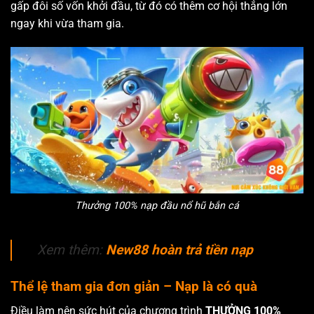
gấp đôi số vốn khởi đầu, từ đó có thêm cơ hội thắng lớn
ngay khi vừa tham gia.
Thưởng 100% nạp đầu nổ hũ bắn cá
Xem thêm:
New88 hoàn trả tiền nạp
Thể lệ tham gia đơn giản – Nạp là có quà
Điều làm nên sức hút của chương trình
THƯỞNG 100%