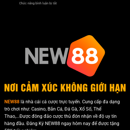
20%
Nhà
Chức năng bình luận bị tắt
ở
–
Dành
Cái
NEW88
Đại
Riêng
NEW88
MEGALIVE
Nhạc
Cho
2025
Hội
Hội
–
Sinh
Viên
Vui
Nhật
Ngày
Hội
Vàng
24/12
Trăng
Rằm
&
Sinh
Nhật
Vàng
NEW88
là nhà cái cá cược trực tuyến. Cung cấp đa dạng
trò chơi như: Casino, Bắn Cá, Đá Gà, Xổ Số, Thể
Thao,...Được đông đảo cược thủ đón nhận về độ uy tín
hàng đầu. Đăng Ký NEW88 ngay hôm nay để được tặng