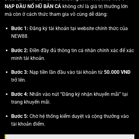
NẠP ĐẦU NỔ HŨ BẮN CÁ
không chỉ là giá trị thưởng lớn
mà còn ở cách thức tham gia vô cùng dễ dàng:
Bước 1:
Đăng ký tài khoản tại website chính thức của
NEW88.
Bước 2:
Điền đầy đủ thông tin cá nhân chính xác để xác
minh tài khoản.
Bước 3:
Nạp tiền lần đầu vào tài khoản từ
50.000 VNĐ
trở lên.
Bước 4:
Nhấn vào nút “Đăng ký nhận khuyến mãi” tại
trang khuyến mãi.
Bước 5:
Chờ hệ thống kiểm duyệt và cộng thưởng vào
tài khoản điểm.