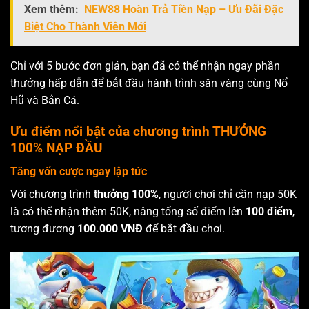
Xem thêm:
NEW88 Hoàn Trả Tiền Nạp – Ưu Đãi Đặc
Biệt Cho Thành Viên Mới
Chỉ với 5 bước đơn giản, bạn đã có thể nhận ngay phần
thưởng hấp dẫn để bắt đầu hành trình săn vàng cùng Nổ
Hũ và Bắn Cá.
Ưu điểm nổi bật của chương trình THƯỞNG
100% NẠP ĐẦU
Tăng vốn cược ngay lập tức
Với chương trình
thưởng 100%
, người chơi chỉ cần nạp 50K
là có thể nhận thêm 50K, nâng tổng số điểm lên
100 điểm
,
tương đương
100.000 VNĐ
để bắt đầu chơi.