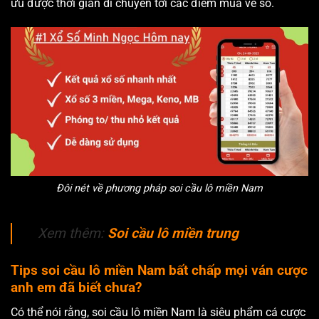
ưu được thời gian di chuyển tới các điểm mua vé số.
Đôi nét về phương pháp soi cầu lô miền Nam
Xem thêm:
Soi cầu lô miền trung
Tips soi cầu lô miền Nam bất chấp mọi ván cược
anh em đã biết chưa?
Có thể nói rằng, soi cầu lô miền Nam là siêu phẩm cá cược