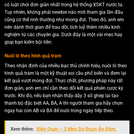
có luật chơi đơn giản nhất trong hệ thống XSKT nước ta.
Tuy nhiên, không phải newbie nào mới tham gia lần đầu
cũng có thể rinh thưởng như mong đợi. Theo đó, anh em
nên dành thời gian để trau dồi, tích luỹ thêm nhiều kinh
nghiệm từ các chuyên gia. Dưới đây là một vài mẹo hay
giúp bạn kiếm bội tiền:
Nuôi lô theo hình quả trám
Theo nhận định của nhiều bạc thủ chính hiệu, nuôi lô theo
hình quả trám là một kỹ thuật soi cầu phổ biến và đem lại
kết quả vượt mong đợi. Thực chất, phương pháp này rất
đơn giản, anh em chỉ cần theo dõi kết quả phiên cược kỳ
trước. Khi đó, nếu bạn nhận thấy dãy 3 số ghép lại tạo
thành bộ đặc biệt AA, BA, A thì người tham gia hãy chọn
ngay hai con AB và BA để nuôi trong ngày tiếp theo.
Xem thêm:
Xiên Quay – 3 Mẹo Dự Đoán Ăn Đậm,