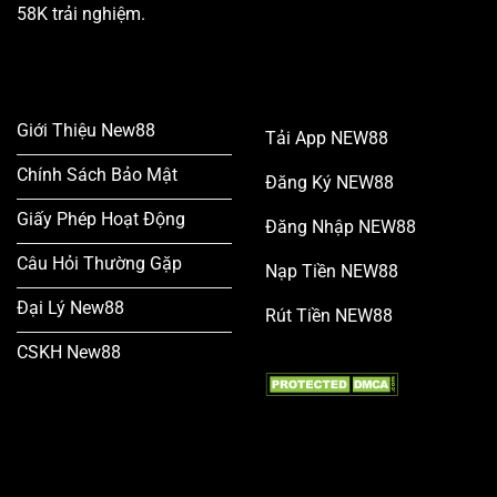
58K trải nghiệm.
THÔNG TIN
HƯỚNG DẪN
Giới Thiệu New88
Tải App NEW88
Chính Sách Bảo Mật
Đăng Ký NEW88
Giấy Phép Hoạt Động
Đăng Nhập NEW88
Câu Hỏi Thường Gặp
Nạp Tiền NEW88
Đại Lý New88
Rút Tiền NEW88
CSKH New88
LIÊN HỆ