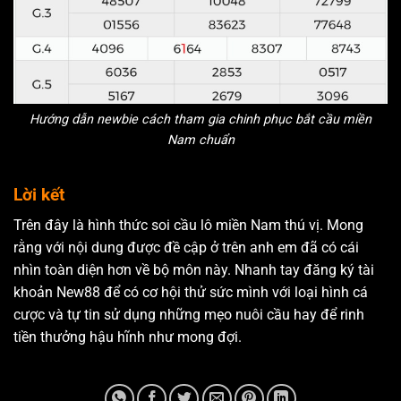
Hướng dẫn newbie cách tham gia chinh phục bắt cầu miền
Nam chuẩn
Lời kết
Trên đây là hình thức soi cầu lô miền Nam thú vị. Mong
rằng với nội dung được đề cập ở trên anh em đã có cái
nhìn toàn diện hơn về bộ môn này. Nhanh tay đăng ký tài
khoản New88 để có cơ hội thử sức mình với loại hình cá
cược và tự tin sử dụng những mẹo nuôi cầu hay để rinh
tiền thưởng hậu hĩnh như mong đợi.