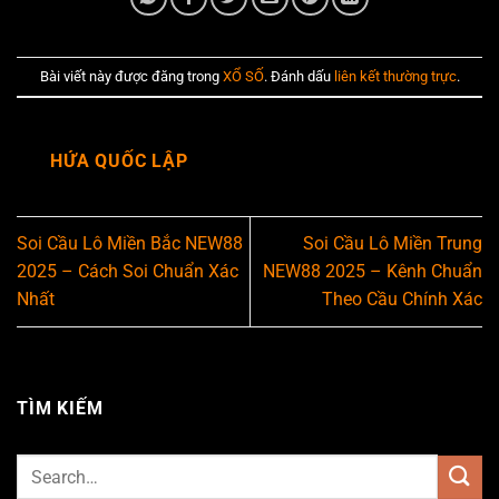
Bài viết này được đăng trong
XỔ SỐ
. Đánh dấu
liên kết thường trực
.
HỨA QUỐC LẬP
Soi Cầu Lô Miền Bắc NEW88
Soi Cầu Lô Miền Trung
2025 – Cách Soi Chuẩn Xác
NEW88 2025 – Kênh Chuẩn
Nhất
Theo Cầu Chính Xác
TÌM KIẾM