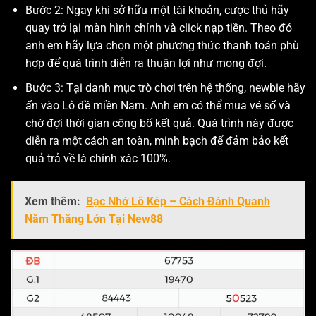
Bước 2: Ngay khi sở hữu một tài khoản, cược thủ hãy
quay trở lại màn hình chính và click nạp tiền. Theo đó
anh em hãy lựa chọn một phương thức thanh toán phù
hợp để quá trình diễn ra thuận lợi như mong đợi.
Bước 3: Tại danh mục trò chơi trên hệ thống, newbie hãy
ấn vào Lô đề miền Nam. Anh em có thể mua vé số và
chờ đợi thời gian công bố kết quả. Quá trình này được
diễn ra một cách an toàn, minh bạch để đảm bảo kết
quả trả về là chính xác 100%.
Xem thêm:
Bạc Nhớ Lô Kép – Cách Đánh Quanh
Năm Thắng Lớn Tại New88