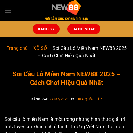
Bỏ
qua
nội
dung
ĐĂNG KÝ
ĐĂNG NHẬP
Trang chủ
–
XỔ SỐ
–
Soi Cầu Lô Miền Nam NEW88 2025
– Cách Chơi Hiệu Quả Nhất
Soi Cầu Lô Miền Nam NEW88 2025 –
Cách Chơi Hiệu Quả Nhất
ĐĂNG VÀO
24/07/2026
BỞI
HỨA QUỐC LẬP
Soi cầu lô miền Nam là một trong những hình thức giải trí
trực tuyến ăn khách nhất tại thị trường Việt Nam. Bộ môn