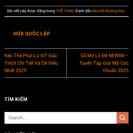
Bài viết này được đăng trong
THỂ THAO
. Đánh dấu
liên kết thường trực
.
HỨA QUỐC LẬP
Kèo Thẻ Phạt Là Gì? Giải
Sổ Mơ Lô Đề NEW88 –
Thích Chi Tiết Và Dễ Hiểu
Tuyển Tập Giải Mã Cực
Nhất 2025
Chuẩn 2025
TÌM KIẾM