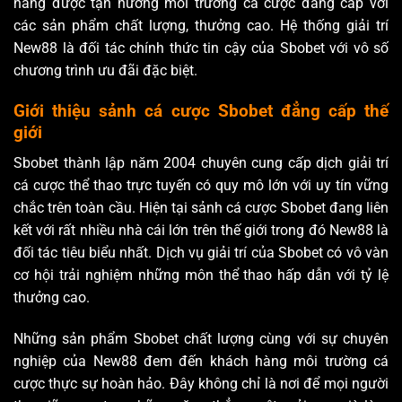
hàng được tận hưởng môi trường cá cược đẳng cấp với
các sản phẩm chất lượng, thưởng cao. Hệ thống giải trí
New88 là đối tác chính thức tin cậy của Sbobet với vô số
chương trình ưu đãi đặc biệt.
Giới thiệu sảnh cá cược Sbobet đẳng cấp thế
giới
Sbobet thành lập năm 2004 chuyên cung cấp dịch giải trí
cá cược thể thao trực tuyến có quy mô lớn với uy tín vững
chắc trên toàn cầu. Hiện tại sảnh cá cược Sbobet đang liên
kết với rất nhiều nhà cái lớn trên thế giới trong đó New88 là
đối tác tiêu biểu nhất. Dịch vụ giải trí của Sbobet có vô vàn
cơ hội trải nghiệm những môn thể thao hấp dẫn với tỷ lệ
thưởng cao.
Những sản phẩm Sbobet chất lượng cùng với sự chuyên
nghiệp của New88 đem đến khách hàng môi trường cá
cược thực sự hoàn hảo. Đây không chỉ là nơi để mọi người